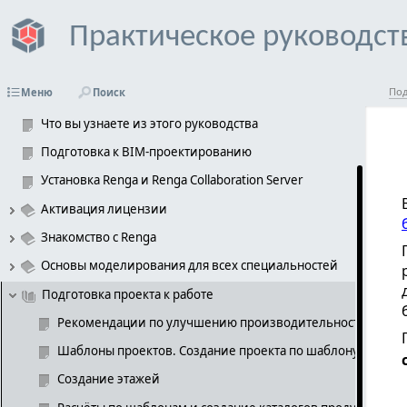
Практическое руководст
Введение
Под
Меню
Поиск
Как Renga помогает архитекторам, конструкторам и инженер
Что вы узнаете из этого руководства
Подготовка к BIM-проектированию
Установка Renga и Renga Collaboration Server 
Активация лицензии
Знакомство с Renga
Основы моделирования для всех специальностей 
Подготовка проекта к работе
Рекомендации по улучшению производительности систе
Шаблоны проектов. Создание проекта по шаблону
Создание этажей