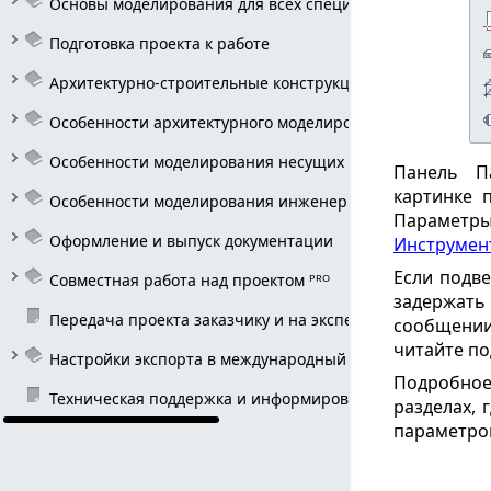
Основы моделирования для всех специальностей 
Подготовка проекта к работе
Архитектурно-строительные конструкции
Особенности архитектурного моделирования
Особенности моделирования несущих конструкций
Панель П
картинке 
Особенности моделирования инженерных систем
Параметры
Оформление и выпуск документации
Инструмен
Если подв
Совместная работа над проектом ᴾᴿᴼ
задержать
Передача проекта заказчику и на экспертизу
сообщении
читайте по
Настройки экспорта в международный обменный формат I
Подробное
Техническая поддержка и информирование пользовател
разделах, 
параметров